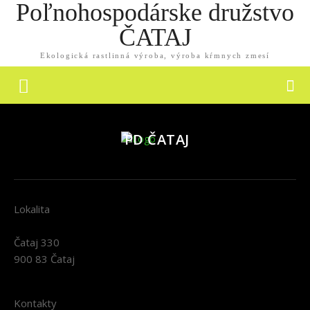
Poľnohospodárske družstvo
ČATAJ
Ekologická rastlinná výroba, výroba kŕmnych zmesí
PD ČATAJ
Lokalita
Čataj 330
900 83 Čataj
Kontakty